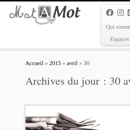
Passer
au
contenu
Qui somm
Espaces 
Accueil
»
2015
»
avril
»
30
Archives du jour :
30 a