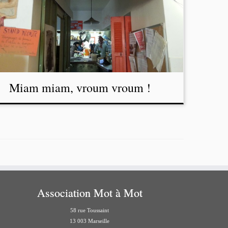
Miam miam, vroum vroum !
Association Mot à Mot
58 rue Toussaint
13 003 Marseille