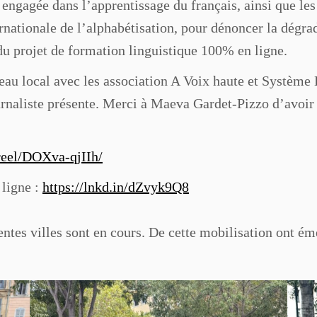
e engagée dans l’apprentissage du français, ainsi que le
rnationale de l’alphabétisation, pour dénoncer la dégrad
du projet de formation linguistique 100% en ligne.
veau local avec les association A Voix haute et Systèm
rnaliste présente. Merci à Maeva Gardet-Pizzo d’avoir é
reel/DOXva-qjIIh/
 ligne :
https://lnkd.in/dZvyk9Q8
entes villes sont en cours. De cette mobilisation ont ém